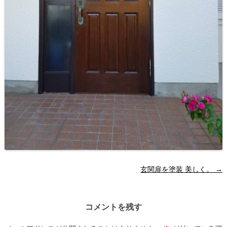
投
玄関扉を塗装 美しく。
→
稿
ナ
コメントを残す
ビ
ゲ